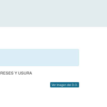
ERESES Y USURA
Ver Imagen del D.O.