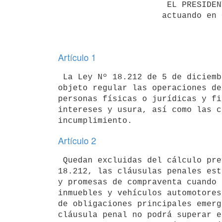
                      EL PRESIDENTE DE LA REPUBLICA,

                     actuando en Consejo de Ministros

Artículo 1
 La Ley Nº 18.212 de 5 de diciembre de 2007 que se reglamenta, tiene por

objeto regular las operaciones de
personas físicas o jurídicas y fi
intereses y usura, así como las c
Artículo 2
 Quedan excluidas del cálculo previsto en el artículo 10 de la Ley Nº

18.212, las cláusulas penales est
y promesas de compraventa cuando 
inmuebles y vehículos automotores
de obligaciones principales emerg
cláusula penal no podrá superar e