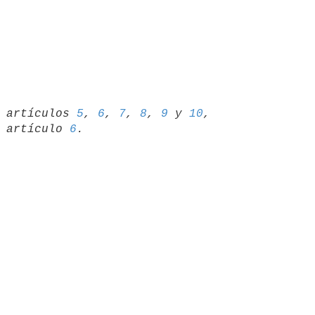
02 artículos 
5
, 
6
, 
7
, 
8
, 
9
 y 
10
,

01 artículo 
6