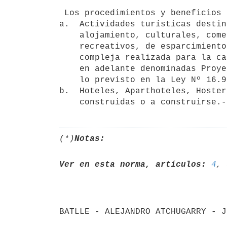
 Los procedimientos y beneficios de este decreto se aplicarán a:

a.  Actividades turísticas destin
    alojamiento, culturales, comerciales, para congresos, deportivos,

    recreativos, de esparcimiento o de salud, que conformen una unidad 

    compleja realizada para la captación de demanda de turismo, (de ahora

    en adelante denominadas Proyectos Turísticos) aprobados de acuerdo a

    lo previsto en la Ley Nº 16.906 y a lo reglamentado en este decreto.-

b.  Hoteles, Aparthoteles, Hoster
(*)
Notas:
Ver en esta norma, artículos:
4
, 
BATLLE - ALEJANDRO ATCHUGARRY - J