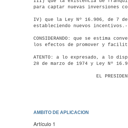
III) que la existencia de franqui
para captar nuevas inversiones co
IV) que la Ley Nº 16.906, de 7 de
estableciendo nuevos incentivos.-

CONSIDERANDO: que se estima conve
los efectos de promover y facilit
ATENTO: a lo expresado, a lo disp
28 de marzo de 1974 y Ley Nº 16.9
                      EL PRESIDENTE DE LA REPUBLICA                       

                                 DECRETA:                                 

AMBITO DE APLICACION
Artículo 1