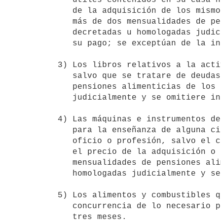
   de la adquisición de los mismos muebles o que se tratare de deudas por

   más de dos mensualidades de pensiones alimenticias de los hijos,

   decretadas u homologadas judicialmente y se omitiere intencionalmente

   su pago; se exceptúan de la inembargabilidad los bienes suntuarios.

3) Los libros relativos a la acti
   salvo que se tratare de deudas por más de dos mensualidades de

   pensiones alimenticias de los hijos, decretadas u homologadas

   judicialmente y se omitiere intencionalmente su pago.

4) Las máquinas e instrumentos de
   para la enseñanza de alguna ciencia o arte o para el ejercicio de su

   oficio o profesión, salvo el caso de bienes prendados para garantizar

   el precio de la adquisición o que se tratare de deudas por más de dos

   mensualidades de pensiones alimenticias de los hijos, decretadas u

   homologadas judicialmente y se omitiere intencionalmente su pago.

5) Los alimentos y combustibles q
   concurrencia de lo necesario para el consumo de su familia durante

   tres meses.
