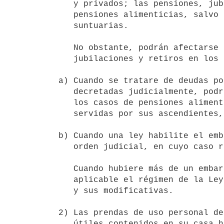
   y privados; las pensiones, jubilaciones y retiros; así como las

   pensiones alimenticias, salvo en este último caso que sean

   suntuarias.

   No obstante, podrán afectarse las remuneraciones, pensiones,

   jubilaciones y retiros en los siguientes casos:

a) Cuando se tratare de deudas po
   decretadas judicialmente, podrán embargarse hasta la tercera parte; en

   los casos de pensiones alimenticias en favor de menores e incapaces

   servidas por sus ascendientes, serán embargables hasta la mitad.

b) Cuando una ley habilite el emb
   orden judicial, en cuyo caso regirá el límite de la tercera parte.

   Cuando hubiere más de un embargo o afectación por retención, será

   aplicable el régimen de la Ley N° 17.829, de 18 de setiembre de 2004,

   y sus modificativas.

2) Las prendas de uso personal de
   útiles contenidos en su casa habitación, salvo que la deuda provenga
