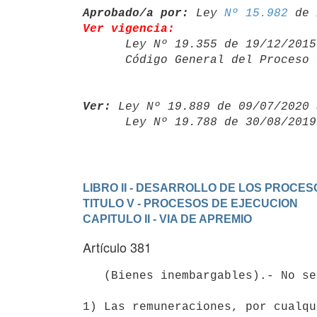
Aprobado/a por:
 Ley 
Nº 15.982
Ver vigencia:

      Ley Nº 19.355 de 19/12/20
      Código General del Proce
Ver:
 Ley Nº 19.889 de 09/07/2020 
      Ley Nº 19.788 de 30/08/20
LIBRO II - DESARROLLO DE LOS PROCES
TITULO V - PROCESOS DE EJECUCION
CAPITULO II - VIA DE APREMIO
Artículo 381
   (Bienes inembargables).- No se trabará embargo en los siguientes bienes:

1) Las remuneraciones, por cualqu