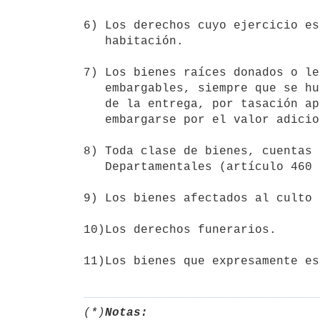
6) Los derechos cuyo ejercicio es
   habitación.

7) Los bienes raíces donados o le
   embargables, siempre que se hubiere hecho constar su valor al tiempo

   de la entrega, por tasación aprobada judicialmente; pero podrán

   embargarse por el valor adicional que después adquiriesen.

8) Toda clase de bienes, cuentas 
   Departamentales (artículo 460 del Código Civil).

9) Los bienes afectados al culto 
10)Los derechos funerarios.

11)Los bienes que expresamente es
(*)
Notas: