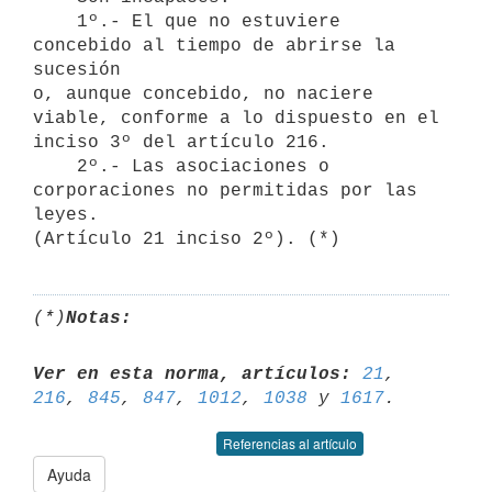
    1º.- El que no estuviere 
concebido al tiempo de abrirse la 
sucesión

o, aunque concebido, no naciere 
viable, conforme a lo dispuesto en el

inciso 3º del artículo 216.

    2º.- Las asociaciones o 
corporaciones no permitidas por las 
leyes.

(*)
Notas:
Ver en esta norma, artículos:
21
, 
216
, 
845
, 
847
, 
1012
, 
1038
 y 
1617
Referencias al artículo
Ayuda