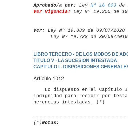
Aprobado/a por:
 Ley 
Nº 16.603
Ver vigencia:
 Ley Nº 19.355 de 19
Ver:
 Ley Nº 19.889 de 09/07/2020 
      Ley Nº 19.788 de 30/08/20
LIBRO TERCERO - DE LOS MODOS DE ADQ
TITULO V - LA SUCESION INTESTADA
CAPITULO I - DISPOSICIONES GENERALE
Artículo 1012
    Lo dispuesto en el Capítulo II del Título anterior sobre incapacidad o

indignidad para recibir por testa
(*)
Notas: