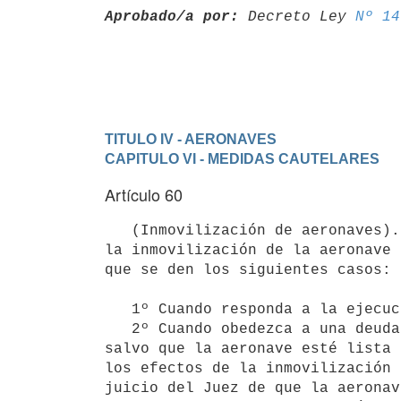
Aprobado/a por:
 Decreto Ley 
Nº 14
TITULO IV - AERONAVES
CAPITULO VI - MEDIDAS CAUTELARES
Artículo 60
   (Inmovilización de aeronaves).- El embargo específico traerá aparejada

la inmovilización de la aeronave 
que se den los siguientes casos:

   1º Cuando responda a la ejecución de una sentencia;

   2º Cuando obedezca a una deuda contraída para la realización del viaje,

salvo que la aeronave esté lista 
los efectos de la inmovilización 
juicio del Juez de que la aeronav