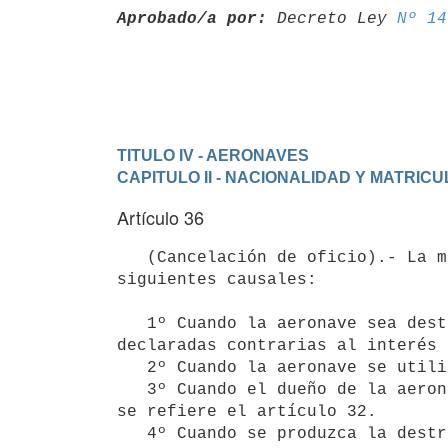
Aprobado/a por:
 Decreto Ley 
Nº 14
TITULO IV - AERONAVES
CAPITULO II - NACIONALIDAD Y MATRICU
Artículo 36
   (Cancelación de oficio).- La matrícula nacional se cancelará por las

siguientes causales:

   1º Cuando la aeronave sea destinada para la realización de actividades

declaradas contrarias al interés 
   2º Cuando la aeronave se utilice para realizar actividades ilícitas.

   3º Cuando el dueño de la aeronave deje de reunir los requisitos a que

se refiere el artículo 32.

   4º Cuando se produzca la destrucción, desarme, pérdida o abandono de la
