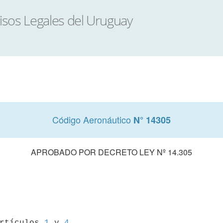
Código Aeronáutico
N° 14305
APROBADO POR DECRETO LEY Nº 14.305
artículos 
1
 y 
4