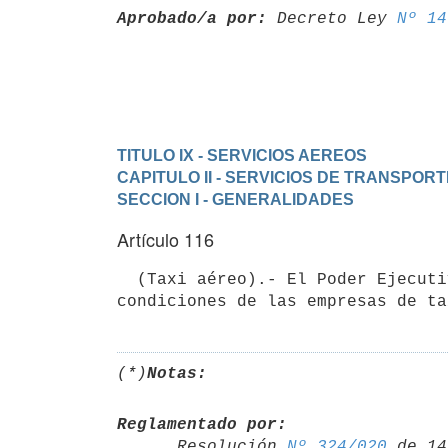
Aprobado/a por:
 Decreto Ley 
Nº 14
TITULO IX - SERVICIOS AEREOS
CAPITULO II - SERVICIOS DE TRANSPOR
SECCION I - GENERALIDADES
Artículo 116
  (Taxi aéreo).- El Poder Ejecutivo reglamentará los servicios y

(*)
Notas:
Reglamentado por:

      Resolución 
Nº 324/020
 de 14