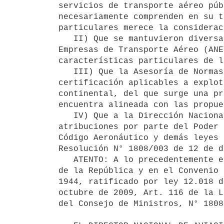
servicios de transporte aéreo púb
necesariamente comprenden en su t
particulares merece la considerac
   II) Que se mantuvieron diversas reuniones con la industria aeronáutica del área, Asociación Nacional de 
Empresas de Transporte Aéreo (ANE
características particulares de l
   III) Que la Asesoría de Normas Técnico-Aeronáuticas realizó un estudio comparativo de los procesos de 
certificación aplicables a explot
continental, del que surge una pr
encuentra alineada con las propue
   IV) Que a la Dirección Nacional de Aviación Civil e Infraestructura Aeronáutica se le han delegado 
atribuciones por parte del Poder 
Código Aeronáutico y demás leyes 
Resolución N° 1808/003 de 12 de d
   ATENTO: A lo precedentemente expuesto, a lo dispuesto en el numeral 4° del artículo 168 de la Constitución 
de la República y en el Convenio 
1944, ratificado por ley 12.018 d
octubre de 2009, Art. 116 de la L
del Consejo de Ministros, N° 1808