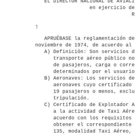
   EL DIRECTOR NACIONAL DE AVIACIÓN CIVIL E INFRAESTRUCTURA AERONÁUTICA

                  en ejercicio de atribuciones delegadas

1
   APRUÉBASE la reglamentación del artículo 116 del Código Aeronáutico Uruguayo, Ley 14.305 del 29 de 
noviembre de 1974, de acuerdo al 
   A) Definición: Son servicios de "Taxi Aéreo" aquellos servicios de

      transporte aéreo público no regulares, internos e internacionales, 

      de pasajeros, carga o correo, cuyo destino y oportunidad son  

      determinados por el usuario.

   B) Aeronaves: Los servicios de Taxi Aéreo deberán prestarse con  

      aeronaves cuyo certificado de tipo establezca una configuración de 

      19 pasajeros o menos, excluido cada asiento de miembro de la 

      tripulación.

   C) Certificado de Explotador Aéreo (AOC): El explotador que se dedique  

      a la actividad de Taxi Aéreo llevará a cabo esas operaciones de 

      acuerdo con los requisitos establecidos en el LAR 135, debiendo 

      obtener el correspondiente Certificado de Explotador Aéreo (AOC) 

      135, modalidad Taxi Aéreo, de acuerdo al proceso de certificación 
