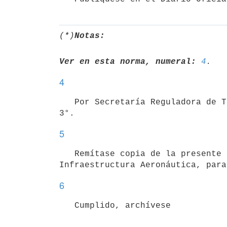
(*)
Notas:
Ver en esta norma, numeral:
4
4
   Por Secretaría Reguladora de Trámites procédase a la instrumentación de lo dispuesto en los numerales 2° y 
3°.
5
   Remítase copia de la presente Resolución al Director General de Aviación Civil y al Director General de 
Infraestructura Aeronáutica, para
6
   Cumplido, archívese