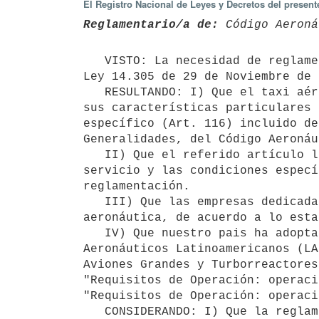
El Registro Nacional de Leyes y Decretos del presen
Reglamentario/a de:
 Código Aeroná
   VISTO: La necesidad de reglamentar lo dispuesto en el Art. 116 del Código Aeronáutico Uruguayo, (C.A.U.) 
Ley 14.305 de 29 de Noviembre de 
   RESULTANDO: I) Que el taxi aéreo constituye un servicio de transporte aéreo público no regular, el cual por 
sus características particulares 
específico (Art. 116) incluido de
Generalidades, del Código Aeronáu
   II) Que el referido artículo legisla sobre el Taxi Aéreo, sin definirlo y sujeto al tipo particular de 
servicio y las condiciones especí
reglamentación.

   III) Que las empresas dedicadas al transporte aéreo deben estar debidamente certificadas ante la autoridad 
aeronáutica, de acuerdo a lo esta
   IV) Que nuestro pais ha adoptado he incorporado a su ordenamiento jurídico interno los Reglamentos 
Aeronáuticos Latinoamericanos (LA
Aviones Grandes y Turborreactores
"Requisitos de Operación: operaci
"Requisitos de Operación: operaci
   CONSIDERANDO: I) Que la reglamentación LAR 135 y LAR 121 establece requisitos genéricos aplicables a los 