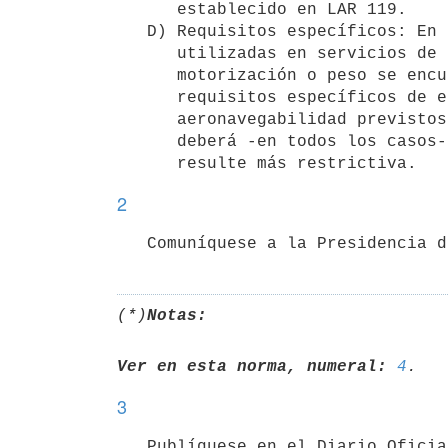
      establecido en LAR 119.

   D) Requisitos específicos: En el caso particular de aquellas aeronaves

      utilizadas en servicios de taxi aéreo, las cuales debido a su

      motorización o peso se encuentren alcanzadas por determinados

      requisitos específicos de equipamiento, de operaciones o de

      aeronavegabilidad previstos en el LAR 91 y/o en el LAR 135, se 

      deberá -en todos los casos- dar cumplimiento a la norma técnica que 

      resulte más restrictiva.
2
   Comuníquese a la Presidencia
(*)
Notas:
Ver en esta norma, numeral:
4
3
   Publíquese en el Diario Ofic