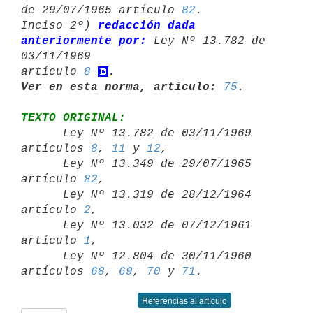
de 29/07/1965 artículo 
82
.

Inciso 2º) 
redacción dada 
anteriormente por:
 Ley Nº 13.782 de 
03/11/1969 

artículo 
8
Ver en esta norma, artículo:
75
TEXTO ORIGINAL:

      Ley Nº 13.782 de 03/11/1969 
artículos 
8
, 
11
 y 
12
,

      Ley Nº 13.349 de 29/07/1965 
artículo 
82
,

      Ley Nº 13.319 de 28/12/1964 
artículo 
2
,

      Ley Nº 13.032 de 07/12/1961 
artículo 
1
,

      Ley Nº 12.804 de 30/11/1960 
artículos 
68
, 
69
, 
70
 y 
71
Referencias al artículo