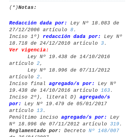
(*)
Notas:
Redacción dada por:
 Ley Nº 18.083 de 
27/12/2006 artículo 
8
.

Inciso 1º) 
redacción dada por:
 Ley Nº 
18.718 de 24/12/2010 artículo 
3
Ver vigencia:

      Ley Nº 19.438 de 14/10/2016 
artículo 
2
,

      Ley Nº 18.996 de 07/11/2012 
artículo 
2
.

Inciso final 
agregado/s por:
 Ley Nº 
19.438 de 14/10/2016 artículo 
163
.

Inciso 2º), literal D) 
agregado/s 
por:
 Ley Nº 19.479 de 05/01/2017 

artículo 
13
.

Penúltimo inciso 
agregado/s por:
 Ley 
Nº 18.996 de 07/11/2012 artículo 
319
Reglamentado por:
 Decreto 
Nº 148/007