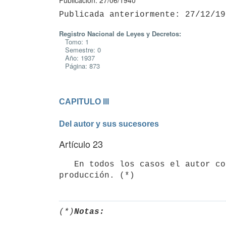
Publicación: 27/06/1940
Registro Nacional de Leyes y Decretos:
Tomo: 1
Semestre: 0
Año: 1937
Página: 873
CAPITULO III

Del autor y sus sucesores
Artículo 23
   En todos los casos el autor conservará los derechos respecto de la edición independientemente de su 
producción. (*)
(*)
Notas: