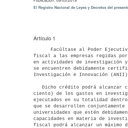
Publicación: 09/05/2019
El Registro Nacional de Leyes y Decretos del presen
Artículo 1
      Facúltase al Poder Ejecutivo a otorgar un crédito

fiscal a las empresas regidas por
en actividades de investigación y
se encuentren debidamente certifi
Investigación e Innovación (ANII).
   Dicho crédito podrá alcanzar como máximo el 35% (treinta y cinco por

ciento) de los gastos en investig
ejecutados en su totalidad dentro
que se desarrollen conjuntamente 
universidades que estén debidamen
capacidades en materia de investi
fiscal podrá alcanzar un máximo d