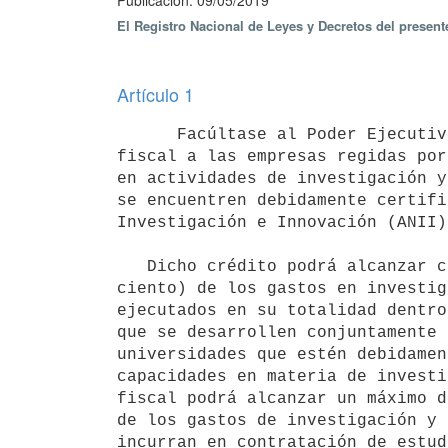
Publicación: 09/05/2019
El Registro Nacional de Leyes y Decretos del presen
Artículo 1
      Facúltase al Poder Ejecutivo a otorgar un crédito

fiscal a las empresas regidas por
en actividades de investigación y
se encuentren debidamente certifi
Investigación e Innovación (ANII).
   Dicho crédito podrá alcanzar como máximo el 35% (treinta y cinco por

ciento) de los gastos en investig
ejecutados en su totalidad dentro
que se desarrollen conjuntamente 
universidades que estén debidamen
capacidades en materia de investi
fiscal podrá alcanzar un máximo d
de los gastos de investigación y 
incurran en contratación de estud