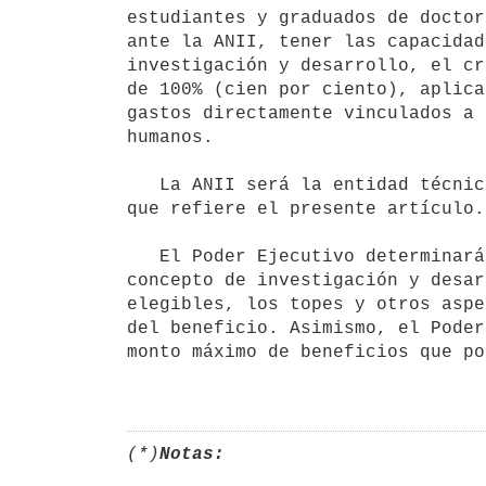
estudiantes y graduados de doctor
ante la ANII, tener las capacidad
investigación y desarrollo, el cr
de 100% (cien por ciento), aplica
gastos directamente vinculados a 
humanos.

   La ANII será la entidad técnica encargada de implementar el esquema al

que refiere el presente artículo.

   El Poder Ejecutivo determinará en la reglamentación el alcance del

concepto de investigación y desar
elegibles, los topes y otros aspe
del beneficio. Asimismo, el Poder
monto máximo de beneficios que po
(*)
Notas: