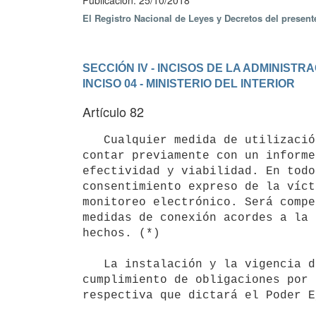
Publicación: 25/10/2018
El Registro Nacional de Leyes y Decretos del presen
SECCIÓN IV - INCISOS DE LA ADMINIST
INCISO 04 - MINISTERIO DEL INTERIOR
Artículo 82
   Cualquier medida de utilización de dispositivo electrónico, podrá 

contar previamente con un informe
efectividad y viabilidad. En todo
consentimiento expreso de la víct
monitoreo electrónico. Será compe
medidas de conexión acordes a la 
hechos. (*)

   La instalación y la vigencia de la medida de vigilancia electrónica, en cualquier caso, estará sujeta al 
cumplimiento de obligaciones por 
respectiva que dictará el Poder E