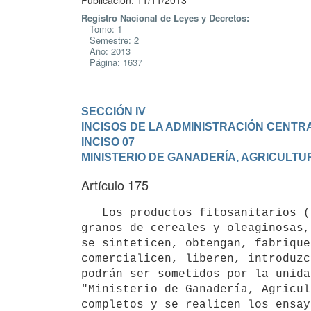
Publicación: 11/11/2013
Registro Nacional de Leyes y Decretos:
Tomo: 1
Semestre: 2
Año: 2013
Página: 1637
SECCIÓN IV

INCISOS DE LA ADMINISTRACIÓN CENTR
INCISO 07

MINISTERIO DE GANADERÍA, AGRICULTU
Artículo 175
   Los productos fitosanitarios (plaguicidas), los fertilizantes, las enmiendas, agentes biológicos, los 
granos de cereales y oleaginosas,
se sinteticen, obtengan, fabrique
comercialicen, liberen, introduzc
podrán ser sometidos por la unida
"Ministerio de Ganadería, Agricul
completos y se realicen los ensay