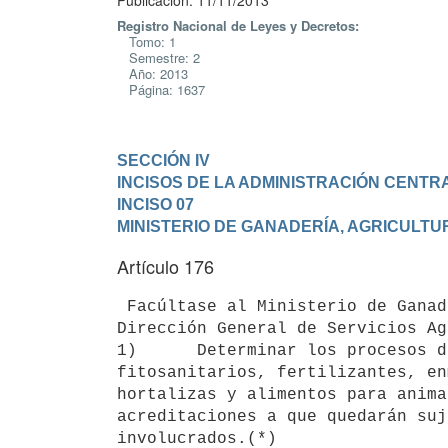
Publicación: 11/11/2013
Registro Nacional de Leyes y Decretos:
Tomo: 1
Semestre: 2
Año: 2013
Página: 1637
SECCIÓN IV

INCISOS DE LA ADMINISTRACIÓN CENTR
INCISO 07

MINISTERIO DE GANADERÍA, AGRICULTU
Artículo 176
 Facúltase al Ministerio de Ganadería, Agricultura y Pesca a través de la

Dirección General de Servicios Ag
1)      Determinar los procesos d
fitosanitarios, fertilizantes, en
hortalizas y alimentos para anima
acreditaciones a que quedarán suj
involucrados.(*)
