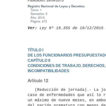
Publicación: 28/08/2013
Registro Nacional de Leyes y Decretos:
Tomo: 1
Semestre: 2
Año: 2013
Página: 473
Ver:
 Ley Nº 19.355 de 19/12/2015 
TÍTULO I

DE LOS FUNCIONARIOS PRESUPUESTAD
CAPÍTULO II

CONDICIONES DE TRABAJO, DERECHOS, 
INCOMPATIBILIDADES
Artículo 12
   (Reducción de jornada).- La jornada diaria laboral podrá reducirse hasta la mitad, por dictamen médico en 
caso de enfermedades que así lo r
un máximo de nueve meses, en ambo
del nacido prematuro con menos de