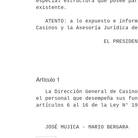
especial estructura que posee par
existente.

   ATENTO: a lo expuesto e informado por la Oficina Nacional del Servicio Civil, la Dirección General de 
Casinos y la Asesoría Jurídica de
                      EL PRESIDENTE DE LA REPÚBLICA

Artículo 1
   La Dirección General de Casinos mantendrá los regímenes de trabajo extraordinarios vigentes a la fecha para 
el personal que desempeña sus fun