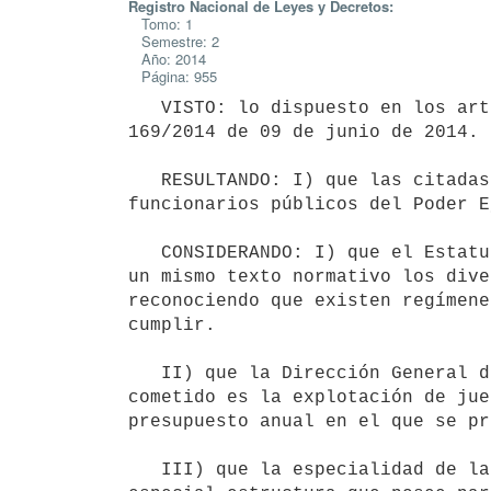
Registro Nacional de Leyes y Decretos:
Tomo: 1
Semestre: 2
Año: 2014
Página: 955
   VISTO: lo dispuesto en los artículos 6 a 16 de la Ley N° 19.121 de 20 de agosto de 2013 y Decreto N° 
169/2014 de 09 de junio de 2014.

   RESULTANDO: I) que las citadas disposiciones regulan aspectos relativos a las condiciones de trabajo de los 
funcionarios públicos del Poder E
   CONSIDERANDO: I) que el Estatuto del Funcionario Público de la Administración Central pretendió compilar en 
un mismo texto normativo los dive
reconociendo que existen regímene
cumplir.

   II) que la Dirección General de Casinos es una Unidad Ejecutora del Ministerio de Economía y Finanzas cuyo 
cometido es la explotación de jue
presupuesto anual en el que se pr
   III) que la especialidad de la actividad y el régimen de funcionamiento de las Salas de Juegos, así como la 