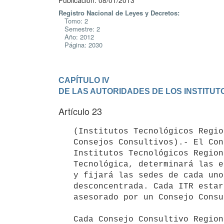
Publicación: 08/01/2013
Registro Nacional de Leyes y Decretos:
Tomo: 2
Semestre: 2
Año: 2012
Página: 2030
CAPÍTULO IV

DE LAS AUTORIDADES DE LOS INSTITU
Artículo 23
   (Institutos Tecnológicos Regionales e integración de sus

   Consejos Consultivos).- El Consejo Directivo Central establecerá los

   Institutos Tecnológicos Regionales (ITR) de la Universidad

   Tecnológica, determinará las especializaciones productivo-tecnológicas

   y fijará las sedes de cada uno, los que actuarán en forma

   desconcentrada. Cada ITR estará dirigido por un Director, que actuará

   asesorado por un Consejo Consultivo Regional.

   Cada Consejo Consultivo Regional estará integrado por:
