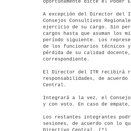
   oportunamente dicte el Poder Ejecutivo.

   A excepción del Director del ITR, los restantes miembros de los

   Consejos Consultivos Regionales permanecerán treinta meses en el

   ejercicio de su cargo. Sin perjuicio de ello, permanecerán en sus

   cargos hasta que asuman los miembros electos o designados para el

   período siguiente. Los representantes del orden docente, estudiantil y

   de los funcionarios técnicos y de apoyo, cesarán inmediatamente a la

   pérdida de su calidad docente, estudiantil o funcional en el ITR

   correspondiente.

   El Director del ITR recibirá remuneración por el ejercicio de sus

   responsabilidades, de acuerdo con lo que disponga el Consejo Directivo

   Central.

   Integrará a la vez, el Consejo Consultivo Regional respectivo, con voz

   y con voto. En caso de empate, tendrá doble voto.

   Los restantes integrantes podrán percibir dietas por participar en las

   sesiones, de acuerdo con lo que resuelva y establezca el Consejo

   Directivo Central. (*)