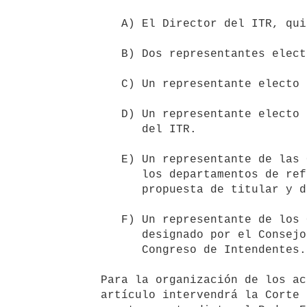
      A) El Director del ITR, quien lo presidirá.

      B) Dos representantes electos por el orden docente del ITR.

      C) Un representante electo por el orden estudiantil del ITR.

      D) Un representante electo por los funcionarios técnicos y de apoyo 

         del ITR.

      E) Un representante de las Comisiones Coordinadoras de Educación de 

         los departamentos de referencia del ITR, las que presentarán una 

         propuesta de titular y de suplente en forma conjunta.

      F) Un representante de los Gobiernos Departamentales de la región,

         designado por el Consejo Directivo Central a propuesta del 

         Congreso de Intendentes.

   Para la organización de los actos electorales previstos en este

   artículo intervendrá la Corte Electoral, según la reglamentación que
