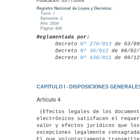
Publicación: 05/11/2009
Registro Nacional de Leyes y Decretos:
Tomo: 1
Semestre: 2
Año: 2009
Página: 839
Reglamentada por:

      Decreto 
Nº 276/013
 de 03/09
      Decreto 
Nº 36/012
 de 08/02/
      Decreto 
Nº 436/011
CAPITULO I - DISPOSICIONES GENERALE
Artículo 4
 (Efectos legales de los documentos electrónicos).- Los documentos

electrónicos satisfacen el requer
valor y efectos jurídicos que los
excepciones legalmente consagradas
El que voluntariamente transmitie