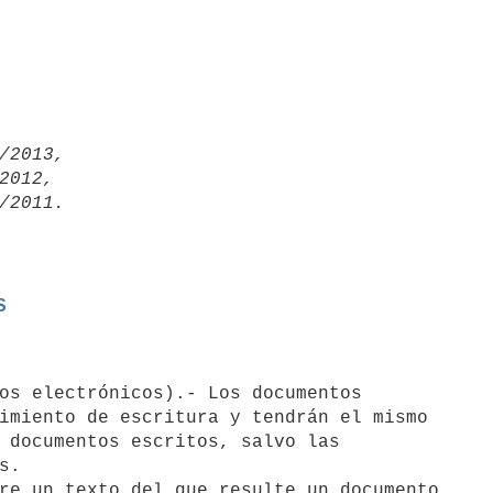
/2013,

2012,

S
imiento de escritura y tendrán el mismo

 documentos escritos, salvo las

.

re un texto del que resulte un documento
