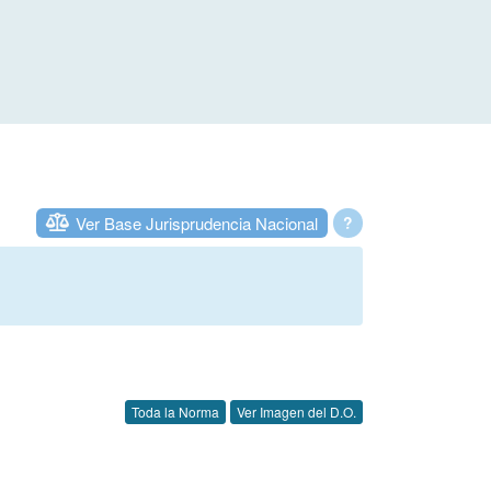
Ver Base Jurisprudencia Nacional
?
Toda la Norma
Ver Imagen del D.O.