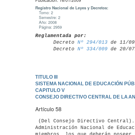
Publicación: 16/01/2009
Registro Nacional de Leyes y Decretos:
Tomo: 2
Semestre: 2
Año: 2008
Página: 2959
Reglamentada por:

      Decreto 
Nº 294/013
 de 11/09
      Decreto 
Nº 334/009
TITULO III

SISTEMA NACIONAL DE EDUCACIÓN PÚBL
CAPITULO V

CONSEJO DIRECTIVO CENTRAL DE LA A
Artículo 58
 (Del Consejo Directivo Central).- El Consejo Directivo Central de la

Administración Nacional de Educac
miembros, los que deberán poseer 