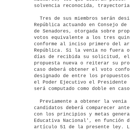
solvencia reconocida, trayectoria
  Tres de sus miembros serán designados por el Presidente de la

República actuando en Consejo de 
de Senadores, otorgada sobre prop
votos equivalente a los tres quin
conforme al inciso primero del ar
República. Si la venia no fuera o
días de recibida su solicitud, el
propuesta nueva o reiterar su pro
caso deberá obtener el voto confo
designado de entre los propuestos
el Poder Ejecutivo el Presidente 
será computado como doble en caso
  Previamente a obtener la venia del Senado, cada uno de los tres

candidatos deberá comparecer ante
con los principios y metas genera
Educativa Nacional', en función d
artículo 51 de la presente ley. L