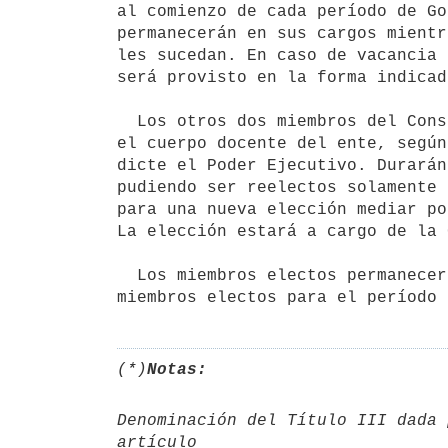
al comienzo de cada período de Go
permanecerán en sus cargos mientr
les sucedan. En caso de vacancia 
será provisto en la forma indicad
  Los otros dos miembros del Consejo Directivo Central serán electos por

el cuerpo docente del ente, según
dicte el Poder Ejecutivo. Durarán
pudiendo ser reelectos solamente 
para una nueva elección mediar po
La elección estará a cargo de la 
  Los miembros electos permanecerán en sus cargos hasta que asuman los

miembros electos para el período 
(*)
Notas:
Denominación del Título III dada 
artículo
