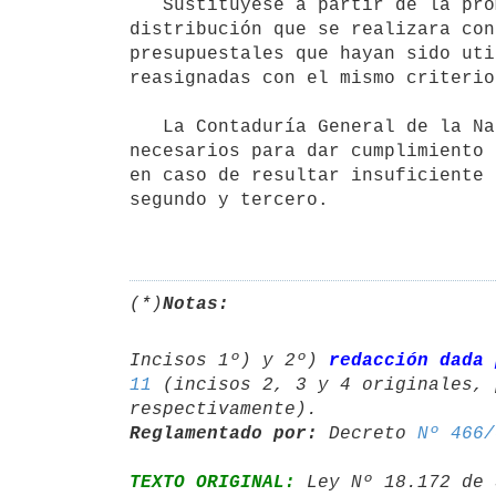
   Sustitúyese a partir de la promulgación de la presente ley, toda

distribución que se realizara con
presupuestales que hayan sido uti
reasignadas con el mismo criterio
   La Contaduría General de la Nación procederá a habilitar los créditos

necesarios para dar cumplimiento 
en caso de resultar insuficiente 
segundo y tercero.

(*)
Notas:
Incisos 1º) y 2º) 
redacción dada 
11
 (incisos 2, 3 y 4 originales, 
Reglamentado por:
 Decreto 
Nº 466/
TEXTO ORIGINAL:
 Ley Nº 18.172 de 