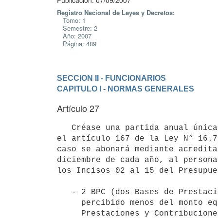
Publicación: 07/09/2007
Registro Nacional de Leyes y Decretos:
Tomo: 1
Semestre: 2
Año: 2007
Página: 489
SECCION II - FUNCIONARIOS
CAPITULO I - NORMAS GENERALES
Artículo 27
   Créase una partida anual única por concepto de "Canasta de Fin de Año", que se regirá por lo dispuesto en 
el artículo 167 de la Ley N° 16.7
caso se abonará mediante acredita
diciembre de cada año, al persona
los Incisos 02 al 15 del Presupue
   - 2 BPC (dos Bases de Prestaciones y Contribuciones) para quienes hayan 

     percibido menos del monto equivalente a 5 BPC (cinco Bases de 

     Prestaciones y Contribuciones) en el aguinaldo total correspondiente 
