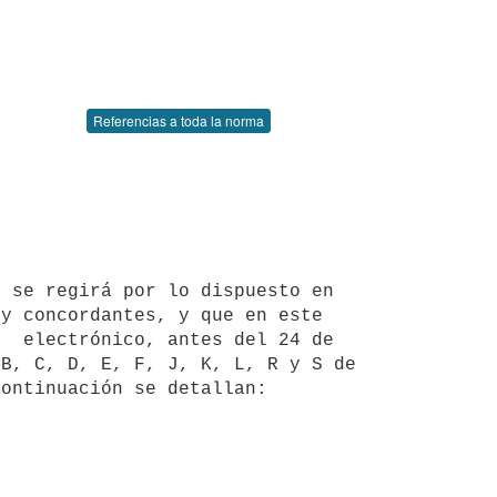
Referencias a toda la norma
y concordantes, y que en este 
  electrónico, antes del 24 de 
B, C, D, E, F, J, K, L, R y S de 
ontinuación se detallan:
