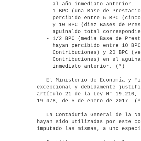
     al año inmediato anterior.

   - 1 BPC (una Base de Prestaciones y Contribuciones) para quienes hayan 

     percibido entre 5 BPC (cinco Bases de Prestaciones y Contribuciones) 

     y 10 BPC (diez Bases de Prestaciones y Contribuciones) en el 

     aguinaldo total correspondiente al año inmediato anterior.

   - 1/2 BPC (media Base de Prestaciones y Contribuciones) para quienes 

     hayan percibido entre 10 BPC (diez Bases de Prestaciones y 

     Contribuciones) y 20 BPC (veinte Bases de Prestaciones y 

     Contribuciones) en el aguinaldo total correspondiente al año 

     inmediato anterior. (*)

   El Ministerio de Economía y Finanzas podrá autorizar el pago a través de otros mecanismos, en forma 
excepcional y debidamente justifi
artículo 21 de la Ley N° 19.210, 
19.478, de 5 de enero de 2017. (*)
   La Contaduría General de la Nación reasignará a nivel de cada Inciso, las asignaciones presupuestales que 
hayan sido utilizadas por este co
imputado las mismas, a uno especí