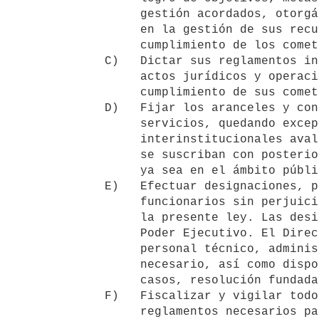
        gestión acordados, otorgándoles, para ello, suficiente autonomía

        en la gestión de sus recursos para el más eficaz y eficiente

        cumplimiento de los cometidos del organismo.

   C)   Dictar sus reglamentos internos y, en general, realizar todos los

        actos jurídicos y operaciones materiales destinados al buen

        cumplimiento de sus cometidos.

   D)   Fijar los aranceles y contraprestaciones a percibir por sus

        servicios, quedando exceptuados de su aplicación los convenios

        interinstitucionales avalados por la Junta Nacional de Salud que 

        se suscriban con posterioridad a la vigencia de la presente ley, 

        ya sea en el ámbito público-público o público-privado. (*)   

   E)   Efectuar designaciones, promociones, cesantías y destituciones de

        funcionarios sin perjuicio de lo dispuesto en el artículo 16 de

        la presente ley. Las designaciones requerirán la aprobación del 

        Poder Ejecutivo. El Directorio tendrá la facultad de contratar el

        personal técnico, administrativo y de servicios que fuere 

        necesario, así como disponer su cese, requiriéndose en ambos

        casos, resolución fundada. (*)

   F)   Fiscalizar y vigilar todos sus servicios y dictar las normas y

        reglamentos necesarios para el cumplimiento de los fines del
