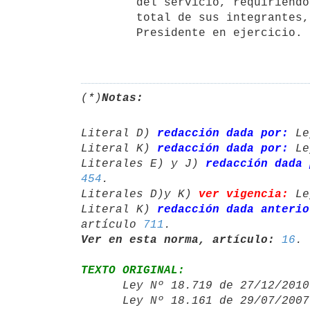
        del servicio, requiriéndose para ello mayoría simple de votos del 

        total de sus integrantes, entre los que deberá contarse el del 

        Presidente en ejercicio. (*)

(*)
Notas:
Literal D) 
redacción dada por:
 Le
Literal K) 
redacción dada por:
 Le
Literales E) y J) 
redacción dada 
454
.

Literales D)y K) 
ver vigencia:
 Le
Literal K) 
redacción dada anterio
artículo 
711
Ver en esta norma, artículo:
16
TEXTO ORIGINAL:

      Ley Nº 18.719 de 27/12/20
      Ley Nº 18.161 de 29/07/20