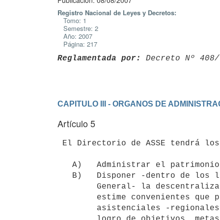
Publicación: 08/08/2007
Registro Nacional de Leyes y Decretos:
Tomo: 1
Semestre: 2
Año: 2007
Página: 217
Reglamentada por:
 Decreto Nº 408/
CAPITULO III - ORGANOS DE ADMINISTRA
Artículo 5
 El Directorio de ASSE tendrá los siguientes poderes jurídicos:

   A)   Administrar el patrimonio y los recursos del organismo.

   B)   Disponer -dentro de los límites que establezca el Reglamento

        General- la descentralización interna o las delegaciones que

        estime convenientes que permitan asignar a sus unidades

        asistenciales -regionales y locales- responsabilidades por el

        logro de objetivos, metas y resultados mediante convenios de
