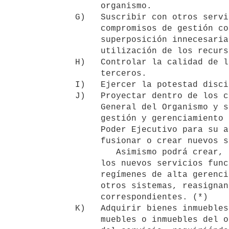
        organismo.

   G)   Suscribir con otros servicios de salud, públicos o privados,

        compromisos de gestión concertada, evitando siempre la

        superposición innecesaria de servicios y la insuficiente

        utilización de los recursos humanos y materiales.

   H)   Controlar la calidad de los servicios propios y contratados a

        terceros.

   I)   Ejercer la potestad disciplinaria sobre todo el personal.

   J)   Proyectar dentro de los ciento ochenta días, el Reglamento

        General del Organismo y su estructura organizativa, modelos de 

        gestión y gerenciamiento de sus servicios, el que será elevado al

        Poder Ejecutivo para su aprobación. Podrá suprimir, transformar,

        fusionar o crear nuevos servicios y cambiar su denominación.

           Asimismo podrá crear, suprimir, transformar, redistribuir entre

        los nuevos servicios funcionarios, cargos, funciones contratadas,

        regímenes de alta gerencia, alta especialización y prioridad u

        otros sistemas, reasignando los créditos presupuestales

        correspondientes. (*)

   K)   Adquirir bienes inmuebles, así como enajenar o gravar los bienes

        muebles o inmuebles del organismo, de acuerdo a las necesidades 
