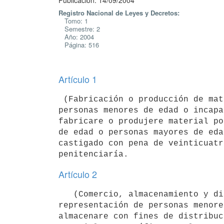
Publicación: 14/09/2004
Registro Nacional de Leyes y Decretos:
Tomo: 1
Semestre: 2
Año: 2004
Página: 516
Artículo 1
 (Fabricación o producción de material pornográfico con utilización de 

personas menores de edad o incapa
fabricare o produjere material po
de edad o personas mayores de eda
castigado con pena de veinticuatr
Artículo 2
   (Comercio, almacenamiento y difusión de material pornográfico en que aparezca la imagen u otra forma de 
representación de personas menore
almacenare con fines de distribuc