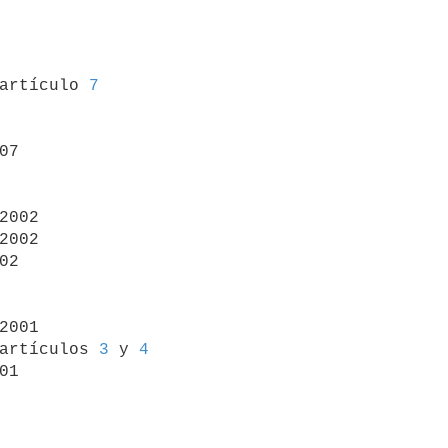
 artículo 
7
07

2002

2002

02

2001

artículos 
3
 y 
4