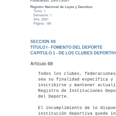
Publicación: 29/01/2001
Registro Nacional de Leyes y Decretos:
Tomo: 1
Semestre: 1
Año: 2001
Página: 195
SECCION XII
TITULO I - FOMENTO DEL DEPORTE
CAPITULO 1 - DE LOS CLUBES DEPORTI
Artículo 68
   Todos los clubes, federaciones deportivas y confederaciones, cualquiera  

   sea su finalidad específica y la forma jurídica que adopten, deberán 

   inscribirse y mantener actualizada la información en el correspondiente 

   Registro de Instituciones Deportivas que llevará la Secretaría Nacional 

   del Deporte.

   El incumplimiento de lo dispuesto precedentemente determinará que la

   institución deportiva quede inhibida de desarrollar, organizar y
