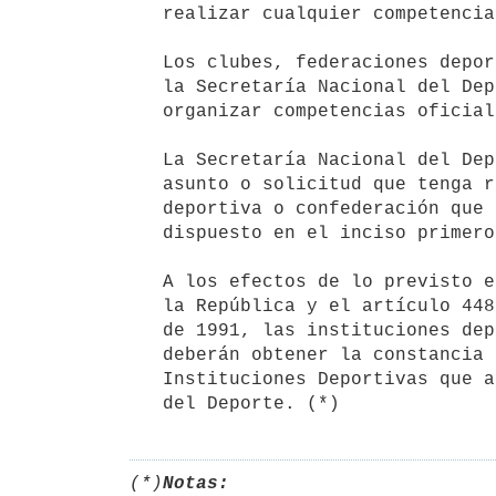
   realizar cualquier competencia, certamen, acto o evento deportivo.

   Los clubes, federaciones deportivas y confederaciones reconocidas por

   la Secretaría Nacional del Deporte serán los únicos autorizados para

   organizar competencias oficiales.

   La Secretaría Nacional del Deporte no procederá a dar trámite a ningún

   asunto o solicitud que tenga relación con un club, federación

   deportiva o confederación que haya incurrido en incumplimiento de lo

   dispuesto en el inciso primero.

   A los efectos de lo previsto en el artículo 69 de la Constitución de

   la República y el artículo 448 de la Ley N° 16.226, de 29 de octubre

   de 1991, las instituciones deportivas mencionadas en el inciso primero

   deberán obtener la constancia de inscripción en el Registro de

   Instituciones Deportivas que a tal fin expedirá la Secretaría Nacional

   del Deporte. (*)
(*)
Notas: