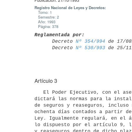
Publicación: 21/10/1993
Registro Nacional de Leyes y Decretos:
Tomo: 1
Semestre: 2
Año: 1993
Página: 378
Reglamentada por:

      Decreto 
Nº 354/994
 de 17/08
      Decreto 
Nº 530/993
Artículo 3
   El Poder Ejecutivo, con el asesoramiento del Banco Central del Uruguay,

dictará las normas para la instal
de seguros y reaseguros, incluso 
ochenta días contados a partir de
Ley. Igualmente regulará, en el á
lo dispuesto por el artículo 9, l