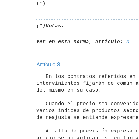
(*)
Notas:
Ver en esta norma, artículo:
3
Artículo 3
   En los contratos referidos en los artículos precedentes las partes

intervinientes fijarán de común a
del mismo en su caso.

   Cuando el precio sea convenido en moneda nacional equivalente a uno o

varios índices de productos secto
de reajuste se entiende expresame
   A falta de previsión expresa respecto del régimen de reajuste del

precio serán aplicables; en forma