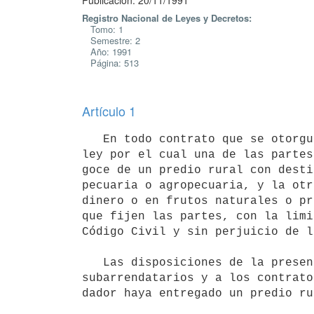
Publicación: 20/11/1991
Registro Nacional de Leyes y Decretos:
Tomo: 1
Semestre: 2
Año: 1991
Página: 513
Artículo 1
   En todo contrato que se otorgue a partir de la vigencia de la presente

ley por el cual una de las partes
goce de un predio rural con desti
pecuaria o agropecuaria, y la otr
dinero o en frutos naturales o pr
que fijen las partes, con la limi
Código Civil y sin perjuicio de l
   Las disposiciones de la presente ley también serán aplicables a los

subarrendatarios y a los contrato