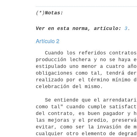
(*)
Notas:
Ver en esta norma, artículo:
3
Artículo 2
   Cuando los referidos contratos tengan como destino principal la

producción lechera y no se haya e
estipulado uno menor a cuatro año
obligaciones como tal, tendrá der
realizado por el término mínimo d
celebración del mismo.

   Se entiende que el arrendatario es "buen cumplidor de sus obligaciones

como tal" cuando cumple satisfact
del contrato, es buen pagador y h
las mejoras y el predio, preservá
evitar, como ser la invasión de m
cualquier otro elemento de degrad