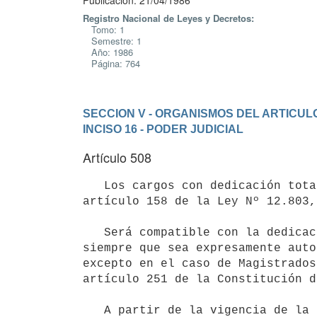
Publicación: 21/04/1986
Registro Nacional de Leyes y Decretos:
Tomo: 1
Semestre: 1
Año: 1986
Página: 764
SECCION V - ORGANISMOS DEL ARTICULO
INCISO 16 - PODER JUDICIAL
Artículo 508
   Los cargos con dedicación total se regularán por lo dispuesto en el

artículo 158 de la Ley Nº 12.803,
   Será compatible con la dedicación total el ejercicio de la enseñanza 

siempre que sea expresamente auto
excepto en el caso de Magistrados
artículo 251 de la Constitución d
   A partir de la vigencia de la presente ley, en el Poder Judicial
