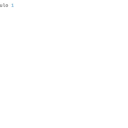
culo 
1