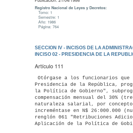
Publicación: 21/04/1986
Registro Nacional de Leyes y Decretos:
Tomo: 1
Semestre: 1
Año: 1986
Página: 764
SECCION IV - INCISOS DE LA ADMINIST
INCISO 02 - PRESIDENCIA DE LA REPUBL
Artículo 111
 Otórgase a los funcionarios que presten servicios efectivamente en la

Presidencia de la República, prog
la Política de Gobierno", subprog
compensación mensual del 30% (tre
naturaleza salarial, por concepto
increméntase en N$ 26:000.000 (nu
renglón 061 "Retribuciones Adicio
Aplicación de la Política de Gobi