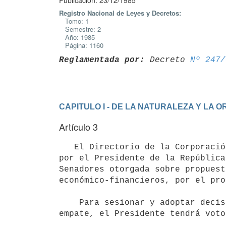
Publicación: 23/12/1985
Registro Nacional de Leyes y Decretos:
Tomo: 1
Semestre: 2
Año: 1985
Página: 1160
Reglamentada por:
 Decreto 
Nº 247/
CAPITULO I - DE LA NATURALEZA Y LA 
Artículo 3
   El Directorio de la Corporación Nacional para el Desarrollo se compondrá de tres miembros. Serán designados 
por el Presidente de la República
Senadores otorgada sobre propuest
económico-financieros, por el pro
    Para sesionar y adoptar decisiones, el Directorio deberá contar con la mayoría de sus miembros. En caso de 