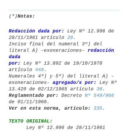
(*)
Notas:
Redacción dada por:
 Ley Nº 12.996 de 
28/11/1961 artículo 
28
.

Inciso final del numeral 3º) del 
literal A) -exoneraciones- 
redacción 
dada 

por:
 Ley Nº 13.892 de 19/10/1970 
artículo 
448
.

Numerales 4º) y 5º) del literal A) -
exoneraciones- 
agregado/s por:
 Ley Nº 

13.420 de 02/12/1965 artículo 
30
Reglamentado por:
 Decreto 
Nº 549/966
Ver en esta norma, artículo:
335
TEXTO ORIGINAL:

      Ley Nº 12.996 de 28/11/1961 