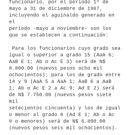
funcionario, por el período 1º de

mayo a 31 de diciembre de 1987, 
incluyendo el aguinaldo generado en 
el

período -mayo a noviembre- son los 
que se establecen a continuación:

 Para los funcionarios cuyo grado sea 
igual o superior a grado 15 (AaA 6;

AaB E 1; Ab o Ac E 3) será de N$ 
8.800.00 (nuevos pesos ocho mil

ochocientos); para los de grado entre 
14 y 9 (AaA 5 a AaA 1; AaB 6 a AaB

1; Ab o Ac E 2 a Ac 9; Ad E 2) será 
de N$ 7.750.00 (nuevos pesos siete 
mil

setecientos cincuenta) y los de igual 
o menor al grado 8 (Ad E 1; Ab o Ac

8 o menores) será de N$ 6.800.00 