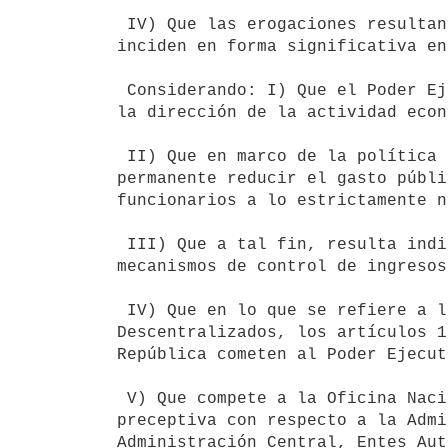
 IV) Que las erogaciones resultantes de las retribuciones personales

inciden en forma significativa en
 Considerando: I) Que el Poder Ejecutivo es el principal responsable de

la dirección de la actividad econ
 II) Que en marco de la política adoptada a esos efectos, es propósito

permanente reducir el gasto públi
funcionarios a lo estrictamente n
 III) Que a tal fin, resulta indispensable regular adecuadamente los

mecanismos de control de ingresos
 IV) Que en lo que se refiere a los Entes Autónomos y Servicios

Descentralizados, los artículos 1
República cometen al Poder Ejecut
 V) Que compete a la Oficina Nacional del Servicio Civil la intervención

preceptiva con respecto a la Admi
Administración Central, Entes Aut