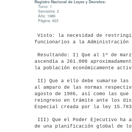
Registro Nacional de Leyes y Decretos:
Tomo: 1
Semestre: 2
Año: 1986
Página: 623
 Visto: la necesidad de restringir el ingreso indiscriminado de

funcionarios a la Administración 
 Resultando: I) Que al 1º de marzo de 1986, el número de funcionarios

ascendía a 261.000 aproximadament
la población económicamente activ
 II) Que a ello debe sumarse las restituciones de funcionarios dispuestas

al amparo de las normas respectiv
agosto de 1986, así como las que 
reingreso en trámite ante los dis
Especial creada por la ley 15.783
 III) Que el Poder Ejecutivo ha adoptado una política tendiente al logro

de una planificación global de lo