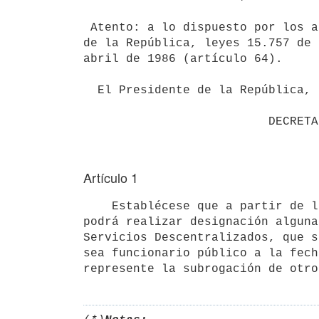
 Atento: a lo dispuesto por los artículos 60, 197 y 198 de la Constitución

de la República, leyes 15.757 de 
abril de 1986 (artículo 64).

  El Presidente de la República, actuando en Consejo de Ministros,

Artículo 1
    Establécese que a partir de la vigencia del presente decreto, no se

podrá realizar designación alguna
Servicios Descentralizados, que s
sea funcionario público a la fech