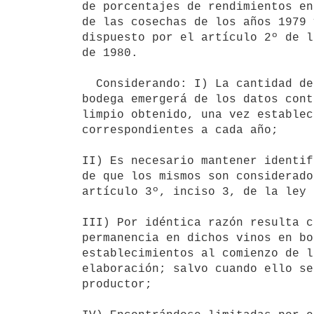
de porcentajes de rendimientos en
de las cosechas de los años 1979 
dispuesto por el artículo 2º de l
de 1980.

  Considerando: I) La cantidad de vino de sobreprensa elaborado por cada

bodega emergerá de los datos cont
limpio obtenido, una vez establec
correspondientes a cada año;

II) Es necesario mantener identif
de que los mismos son considerado
artículo 3º, inciso 3, de la ley 
III) Por idéntica razón resulta c
permanencia en dichos vinos en bo
establecimientos al comienzo de l
elaboración; salvo cuando ello se
productor;
