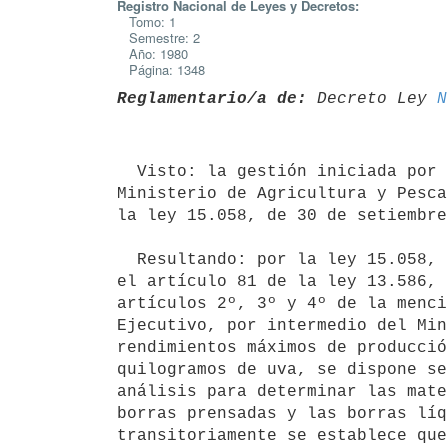
Registro Nacional de Leyes y Decretos:
Tomo: 1
Semestre: 2
Año: 1980
Página: 1348
Reglamentario/a de:
 Decreto Ley 
N
  Visto: la gestión iniciada por la Dirección de Contralor Legal del

Ministerio de Agricultura y Pesca
la ley 15.058, de 30 de setiembre
  Resultando: por la ley 15.058, de 30 de setiembre de 1980, se sustituyó

el artículo 81 de la ley 13.586, 
artículos 2º, 3º y 4º de la menci
Ejecutivo, por intermedio del Min
rendimientos máximos de producció
quilogramos de uva, se dispone se
análisis para determinar las mate
borras prensadas y las borras líq
transitoriamente se establece que