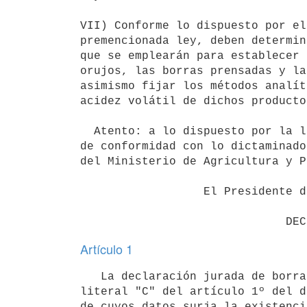
VII) Conforme lo dispuesto por el
premencionada ley, deben determin
que se emplearán para establecer 
orujos, las borras prensadas y la
asimismo fijar los métodos analít
acidez volátil de dichos productos
  Atento: a lo dispuesto por la ley 15.058, de 30 de setiembre de 1980, y

de conformidad con lo dictaminado
del Ministerio de Agricultura y P
                  El Presidente de la República

Artículo 1
   La declaración jurada de borras y vino limpio obtenido exigida por el

literal "C" del artículo 1º del d
de cuyos datos surja la existenci