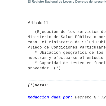
El Registro Nacional de Leyes y Decretos del presen
Artículo 11
   (Ejecución de los servicios de diagnóstico).- Los servicios de diagnóstico deberán ser solicitados por el 
Ministerio de Salud Pública o por
caso, el Ministerio de Salud Públ
Pliego de Condiciones Particulare
   * Ubicación geográfica de los proveedores habilitados en función del lugar donde deba realizarse la toma de 
muestras y efectuarse el estudio 
   * Capacidad de testeo en función de la cantidad diaria de estudios diagnósticos indicada por cada 
proveedor. (*)
(*)
Notas:
Redacción dada por:
 Decreto Nº 72