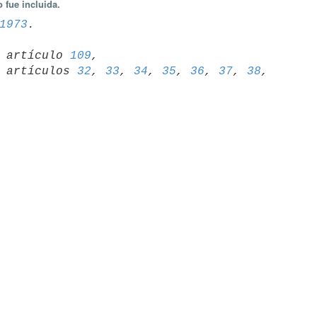
 fue incluida.
1973
72 artículo 
109
,

65 artículos 
32
, 
33
, 
34
, 
35
, 
36
, 
37
, 
38
, 