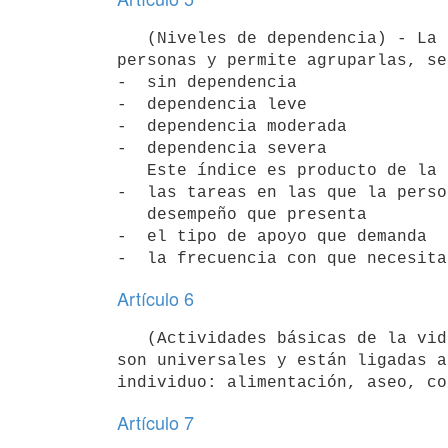
   (Niveles de dependencia) - La aplicación del baremo resulta en un índice que ordena las situaciones de las 
personas y permite agruparlas, se
-  sin dependencia

-  dependencia leve

-  dependencia moderada

-  dependencia severa

   Este índice es producto de la sumatoria combinada y ponderada de:

-  las tareas en las que la perso
   desempeño que presenta

-  el tipo de apoyo que demanda

Artículo 6
   (Actividades básicas de la vida diaria) - Se consideran actividades básicas de la vida diaria aquellas que 
son universales y están ligadas a
Artículo 7