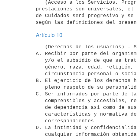
   (Acceso a los Servicios, Programas y Subsidios del Sistema Nacional Integrado de Cuidados) - Las 
prestaciones son universales; el 
de Cuidados será progresivo y se 
Artículo 10
   (Derechos de los usuarios) - Son derechos de los usuarios los siguientes:

A. Recibir por parte del organism
   y/o el subsidio de que se trate sin discriminación por razón de

   género, raza, edad, religión, ideología o cualquier otra condición o

   circunstancia personal o social.

B. El ejercicio de los derechos h
   pleno respeto de su personalidad, dignidad humana e intimidad.

C. Ser informados por parte de la
   comprensibles y accesibles, respecto de la valoración de su situación

   de dependencia así como de sus derechos y obligaciones y de las

   características y normativa de los servicios y prestaciones

   correspondientes.

D. La intimidad y confidencialida
   cualquier información obtenida se mantenga bajo secreto profesional.
