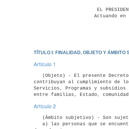
                      EL PRESIDENTE DE LA REPÚBLICA

                     Actuando en Consejo de Ministros

                                 DECRETA:

TÍTULO I: FINALIDAD, OBJETO Y ÁMBITO 
Artículo 1
   (Objeto) - El presente Decreto tiene como objeto definir los conceptos técnicos, crear los instrumentos que 
contribuyan al cumplimiento de lo
Servicios, Programas y subsidios 
Artículo 2
   (Ámbito subjetivo) - Son sujetos amparados por el presente Decreto:

   a) las personas que se encuentren en situación de dependencia. Se consideran personas en situación de 