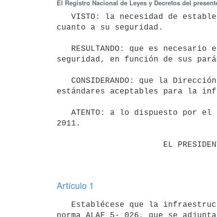
El Registro Nacional de Leyes y Decretos del presen
   VISTO: la necesidad de establecer una referencia normativa que permita categorizar la red ferroviaria en 
cuanto a su seguridad.

   RESULTANDO: que es necesario establecer con claridad los parámetros para categorizar la red en cuanto a su 
seguridad, en función de sus pará
   CONSIDERANDO: que la Dirección Nacional de Transporte Ferroviario cuenta entre sus cometidos el definir los 
estándares aceptables para la inf
   ATENTO: a lo dispuesto por el literal A del artículo 173 de la Ley N° 18.834 de fecha 4 de noviembre de 
2011.

                      EL PRESIDENTE DE LA REPÚBLICA

Artículo 1
   Establécese que la infraestructura ferroviaria deberá ser clasificada de acuerdo a lo establecido en la 