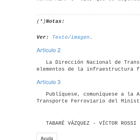
(*)
Notas:
Ver:
Texto/imagen
Artículo 2
   La Dirección Nacional de Transporte Ferroviario establecerá las normas que deberán cumplir cada uno de los 
Artículo 3
   Publíquese, comuníquese a la Administración de Ferrocarriles del Estado, y pase a la Dirección Nacional de 
Transporte Ferroviario del Minist
   TABARÉ VÁZQUEZ - VÍCTOR ROSSI
Ayuda