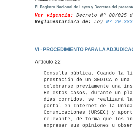
El Registro Nacional de Leyes y Decretos del present
Ver vigencia:
 Decreto Nº 88/025 d
Reglamentario/a de:
 Ley 
Nº 20.383
VI - PROCEDIMIENTO PARA LA ADJUDICA
Artículo 22
   Consulta pública. Cuando la licencia a adjudicar habilite la

   prestación de un SEDICA o una transferencia total o parcial, deberá

   celebrarse previamente una instancia de Consulta Pública.

   En estos casos, durante un plazo de entre 10 (diez) y 30 (treinta)

   días corridos, se realizará la consulta pública con publicación en el

   portal en Internet de la Unidad Reguladora de Servicios de

   Comunicaciones (URSEC) y aportando la información que se considere

   relevante, de forma que los interesados dispongan del ámbito para

   expresar sus opiniones u obse