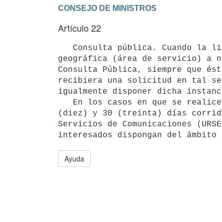
Artículo 22
   Consulta pública. Cuando la licencia a adjudicar habilite la prestación de un SEDICA con una cobertura 
geográfica (área de servicio) a n
Consulta Pública, siempre que ést
recibiera una solicitud en tal se
igualmente disponer dicha instanc
   En los casos en que se realice una Consulta Pública, se deberá convocar al menos por un plazo de entre 10 
(diez) y 30 (treinta) días corrid
Servicios de Comunicaciones (URSE
Ayuda