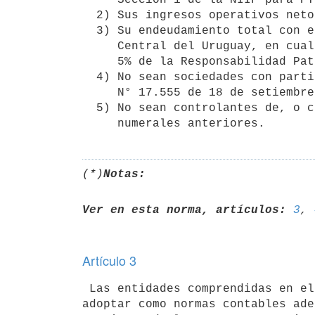
  2) Sus ingresos operativos netos anuales no superen las UR 200.000.

  3) Su endeudamiento total con entidades controladas con el Banco

     Central del Uruguay, en cualquier momento del ejercicio, no exceda al

     5% de la Responsabilidad Patrimonial Básica para Bancos.

  4) No sean sociedades con participación estatal (artículo 25 de la Ley

     N° 17.555 de 18 de setiembre de 2002).

  5) No sean controlantes de, o controladas por, entidades excluidas por

(*)
Notas:
Ver en esta norma, artículos:
3
, 
Artículo 3
 Las entidades comprendidas en el artículo 2° del presente decreto deberán

adoptar como normas contables ade