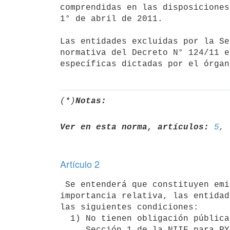
comprendidas en las disposiciones
1° de abril de 2011.

Las entidades excluidas por la Se
normativa del Decreto N° 124/11 e
(*)
Notas:
Ver en esta norma, artículos:
5
, 
Artículo 2
 Se entenderá que constituyen emisores de estados contables de menor

importancia relativa, las entidad
las siguientes condiciones:

  1) No tienen obligación pública de rendir cuentas de acuerdo con la

     Sección 1 de la NIIF para PYMES.
