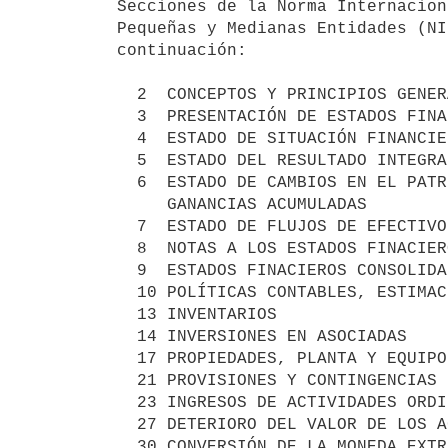
Secciones de la Norma Internacion
Pequeñas y Medianas Entidades (NI
continuación:

  2  CONCEPTOS Y PRINCIPIOS GENERALES

  3  PRESENTACIÓN DE ESTADOS FINANCIEROS

  4  ESTADO DE SITUACIÓN FINANCIERA

  5  ESTADO DEL RESULTADO INTEGRAL Y ESTADO DE RESULTADOS

  6  ESTADO DE CAMBIOS EN EL PATRIMONIO Y ESTADO DE RESULTADOS Y

     GANANCIAS ACUMULADAS

  7  ESTADO DE FLUJOS DE EFECTIVO

  8  NOTAS A LOS ESTADOS FINACIEROS

  9  ESTADOS FINACIEROS CONSOLIDADOS Y SEPARADOS

  10 POLÍTICAS CONTABLES, ESTIMACIONES Y ERRORES

  13 INVENTARIOS

  14 INVERSIONES EN ASOCIADAS

  17 PROPIEDADES, PLANTA Y EQUIPO

  21 PROVISIONES Y CONTINGENCIAS

  23 INGRESOS DE ACTIVIDADES ORDINARIAS

  27 DETERIORO DEL VALOR DE LOS ACTIVOS

  30 CONVERSIÓN DE LA MONEDA EXTRANJERA
