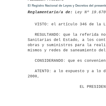
El Registro Nacional de Leyes y Decretos del presen
Reglamentario/a de:
 Ley Nº 19.670
   VISTO: el artículo 346 de la Ley N° 19.670, de 15 de octubre de 2018.

   RESULTANDO: que la referida norma dispone un régimen tributario aplicable a la Administración de Obras 
Sanitarias del Estado, a los cont
obras y suministros para la reali
mismos y redes de saneamiento del
   CONSIDERANDO: que es conveniente reglamentar el citado régimen.

   ATENTO: a lo expuesto y a lo dispuesto por los artículos 490 a 492 de la Ley N° 18.362, de 6 de octubre de 
2008,

                      EL PRESIDENTE DE LA REPÚBLICA
