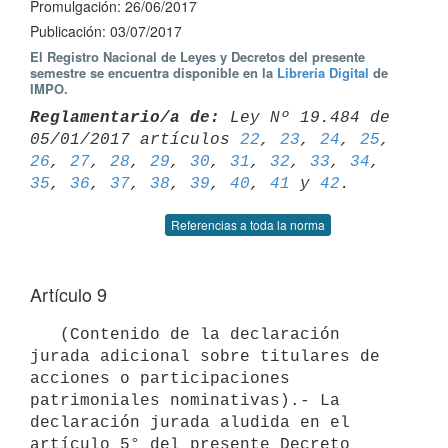
Promulgación: 26/06/2017
Publicación: 03/07/2017
El Registro Nacional de Leyes y Decretos del presente
semestre se encuentra disponible en la
Librería Digital
de
IMPO.
Reglamentario/a de:
 Ley Nº 19.484 de 
05/01/2017 artículos 
22
, 
23
, 
24
, 
25
26
, 
27
, 
28
, 
29
, 
30
, 
31
, 
32
, 
33
, 
34
, 
35
, 
36
, 
37
, 
38
, 
39
, 
40
, 
41
 y 
42
Referencias a toda la norma
Artículo 9
   (Contenido de la declaración 
jurada adicional sobre titulares de 
acciones o participaciones 
patrimoniales nominativas).- La 
declaración jurada aludida en el 
artículo 5° del presente Decreto 