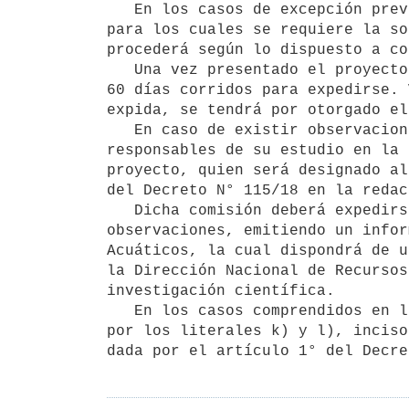
   En los casos de excepción previstos en los literales a) al e) del inciso tercero del presente artículo, 
para los cuales se requiere la so
procederá según lo dispuesto a co
   Una vez presentado el proyecto, la Dirección Nacional de Recursos Acuáticos dispondrá de un plazo de hasta 
60 días corridos para expedirse. 
expida, se tendrá por otorgado el
   En caso de existir observaciones sobre el proyecto presentado, se conformará una comisión integrada por los 
responsables de su estudio en la 
proyecto, quien será designado al
del Decreto N° 115/18 en la redac
   Dicha comisión deberá expedirse en el término de 30 días corridos desde la formulación de las 
observaciones, emitiendo un infor
Acuáticos, la cual dispondrá de u
la Dirección Nacional de Recursos
investigación científica.

   En los casos comprendidos en los literales a) al e) del presente artículo no será aplicable lo dispuesto 
por los literales k) y l), inciso
dada por el artículo 1° del Decre