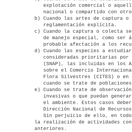
   explotación comercial o aquellas sujetas a un régimen de manejo

   nacional o compartido con otros países.

b) Cuando las artes de captura o 
   reglamentación explícita.

c) Cuando la captura o colecta se
   de manejo especial, como ser áreas protegidas, áreas de veda, áreas de

   probable afectación a los recursos hidrobiológicos, entre otras.

d) Cuando las especies a estudiar
   consideradas prioritarias por el Sistema Nacional de Áreas Protegidas

   (SNAP), las incluidas en los Apéndices I, II y III de la Convención

   sobre el Comercio Internacional de Especies Amenazadas de Fauna y

   Flora Silvestres (CITES) o en otros listados similares, así como

   cuando se trate de poblaciones sensibles a la explotación o colecta.

e) Cuando se trate de observación
   invasivas o que puedan generar impactos negativos en la especie o en

   el ambiente. Estos casos deberán estar claramente estipulados por la

   Dirección Nacional de Recursos Acuáticos.

   Sin perjuicio de ello, en todos los casos deberá comunicarse a la Dirección Nacional de Recursos Acuáticos 
la realización de actividades con
anteriores.
