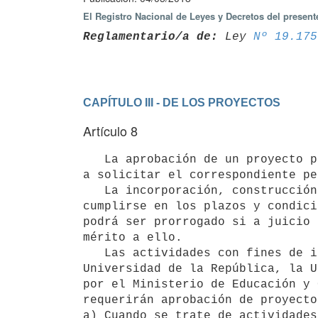
El Registro Nacional de Leyes y Decretos del presen
Reglamentario/a de:
 Ley 
Nº 19.175
CAPÍTULO III - DE LOS PROYECTOS
Artículo 8
   La aprobación de un proyecto por parte de la Dirección Nacional de Recursos Acuáticos habilitará al titular 
a solicitar el correspondiente pe
   La incorporación, construcción o importación de embarcaciones a ser utilizadas en el proyecto deberá 
cumplirse en los plazos y condici
podrá ser prorrogado si a juicio 
mérito a ello.

   Las actividades con fines de investigación científica o docente a realizarse por -o en el marco de- la 
Universidad de la República, la U
por el Ministerio de Educación y 
requerirán aprobación de proyecto
a) Cuando se trate de actividades