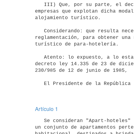
   III) Que, por su parte, el decreto 817/986 del 11 de diciembre de 1986 reglamentó la actividad de las 
empresas que explotan dicha modal
alojamiento turístico.

   Considerando: que resulta necesario adecuar la mencionada

reglamentación, para obtener una 
turístico de para-hotelería.

   Atento: lo expuesto, a lo establecido por los Arts. 11 lit. a) del

decreto ley 14.335 de 23 de dicie
230/985 de 12 de junio de 1985,

   El Presidente de la República

Artículo 1
   Se consideran "Apart-hoteles" a los establecimientos constituidos por

un conjunto de apartamentos perte
habitacional, destinados a brinda