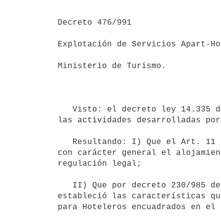
Decreto 476/991

Explotación de Servicios Apart-Ho
Ministerio de Turismo.

                                     Montevideo, 5 de setiembre d
   Visto: el decreto ley 14.335 de 23 de diciembre de 1974, que regula 

las actividades desarrolladas por
   Resultando: I) Que el Art. 11 lit. A) del decreto ley 14.335 definió

con carácter general el alojamien
regulación legal;

   II) Que por decreto 230/985 de 12 de junio de 1985, el Poder Ejecutivo

estableció las características qu
para Hoteleros encuadrados en el 